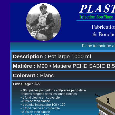
Fabricati
& Boucho
Fiche technique 
Description :
Pot large 1000 ml
Matière :
M90 • Matiere PEHD SABIC B.
Colorant :
Blanc
Emballage :
A27
• 968 pièces par carton / 968pièces par palette
• Pieces rangees dans les fonds cloches
• 1 fond cloche en couvercle
• 8 lits de fond cloche
• 1 palette intercalaire 100 x 120
• 1 fond cloche en couvercle
• 8 lits de fond cloche