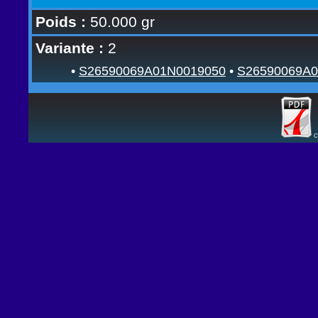
Poids :
50.000 gr
Variante :
2
•
S26590069A01N0019050
•
S26590069A0
C